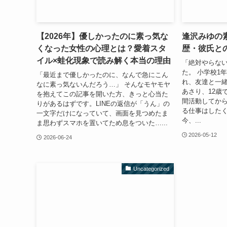
【2026年】優しかったのに素っ気な
逢沢みゆの
くなった女性の心理とは？愛着スタ
歴・彼氏と
イル×蛙化現象で読み解く本当の理由
「絶対やらな
た。 小学校1
「最近まで優しかったのに、なんで急にこん
れ、友達と一
なに素っ気ないんだろう…」 そんなモヤモヤ
あさり、12歳
を抱えてこの記事を開いた方、きっと心当た
間活動してか
りがあるはずです。LINEの返信が「うん」の
る仕事はした
一文字だけになっていて、画面を見つめたま
今、...
ま思わずスマホを置いてため息をついた…...
2026-05-12
2026-06-24
Uncategorized