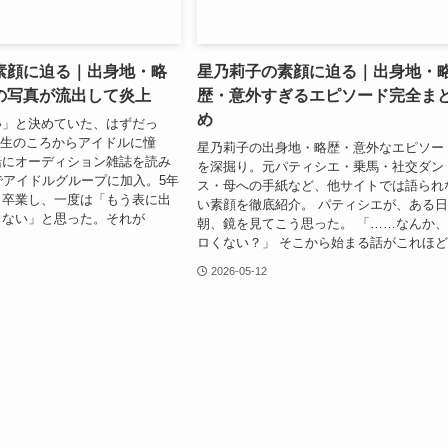
素顔に迫る｜出身地・略
星乃莉子の素顔に迫る｜出身地・
の写真が流出して炎上
歴・意外すぎるエピソード完全ま
め
い」と決めていた、はずだっ
年生のころからアイドルに憧
星乃莉子の出身地・略歴・意外なエピソー
緒にオーディション雑誌を読み
を深掘り。元パティシエ・乗馬・社交ダン
でアイドルグループに加入。5年
ス・母への手紙など、他サイトでは語られ
ら卒業し、一度は「もう表に出
い素顔を徹底紹介。 パティシエが、ある
くない」と思った。それが
朝、鏡を見てこう思った。 「……なんか
ロくない？」 そこから始まる話がこれほど.
2026-05-12