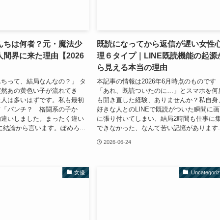
んちは何者？元・魔法少
既読になってから返信が遅い女性
間界に来た理由【2026
理６タイプ｜LINE既読機能の起源
ら見える本当の理由
ちって、結局なんなの？」 タ
本記事の情報は2026年6月時点のものです
突然あの黄色い子が流れてき
「あれ、既読ついたのに…」とスマホを何
た人は多いはずです。私も最初
も開き直した経験、ありませんか？私自身
て「パンチ？ 格闘系の子か
好きな人とのLINEで既読がついた瞬間に
勘違いしました。まったく違い
に張り付いてしまい、結局2時間も仕事に
に結論から言います。ぽめろ...
できなかった、なんて苦い記憶があります..
2026-06-24
女優
Uncategori