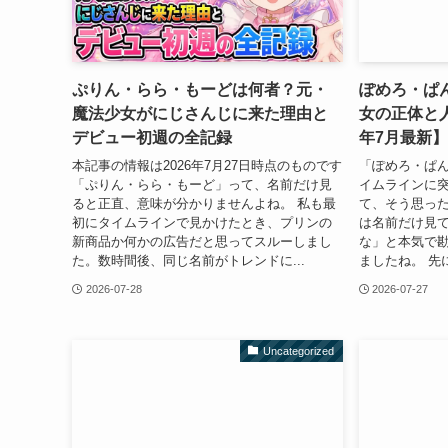
ぷりん・らら・もーどは何者？元・
ぽめろ・ぱ
魔法少女がにじさんじに来た理由と
女の正体と人
デビュー初週の全記録
年7月最新】
本記事の情報は2026年7月27日時点のものです
「ぽめろ・ぱん
「ぷりん・らら・もーど」って、名前だけ見
イムラインに
ると正直、意味が分かりませんよね。 私も最
て、そう思っ
初にタイムラインで見かけたとき、プリンの
は名前だけ見
新商品か何かの広告だと思ってスルーしまし
な」と本気で
た。数時間後、同じ名前がトレンドに...
ましたね。 先
2026-07-28
2026-07-27
Uncategorized