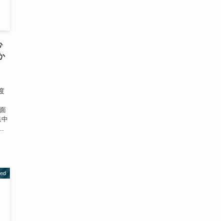
心
か
度
、
画面
集中
.
zed