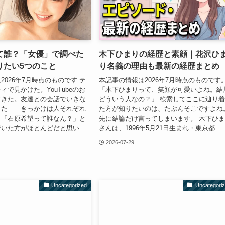
て誰？「女優」で調べた
木下ひまりの経歴と素顔｜花沢ひ
りたい5つのこと
り名義の理由も最新の経歴まとめ
2026年7月時点のものです テ
本記事の情報は2026年7月時点のものです
ィで見かけた。YouTubeのお
「木下ひまりって、笑顔が可愛いよね。結
てきた。友達との会話でいきな
どういう人なの？」 検索してここに辿り
きた——きっかけは人それぞれ
た方が知りたいのは、たぶんそこですよね
、「石原希望って誰なん？」と
先に結論だけ言ってしまいます。 木下ひ
着いた方がほとんどだと思い
さんは、1996年5月21日生まれ・東京都...
2026-07-29
Uncategorized
Uncategori