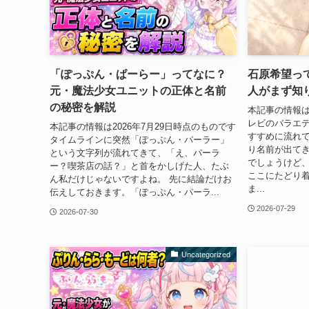
「ぽっぷん・ぱーらー」ってなに？
石原希望っ
元・魔法少女ユニットの正体と名前
人がまず知
の秘密を解説
本記事の情報は
レビのバラエテ
本記事の情報は2026年7月29日時点のものです
すすめに流れ
タイムラインに突然「ぽっぷん・パーラー」
り名前が出て
という文字列が流れてきて、「え、パーラ
でしょうけど
ー？喫茶店の話？」と首をかしげた人、たぶ
ここにたどり
ん私だけじゃないですよね。 先に結論だけお
ま...
伝えしておきます。「ぽっぷん・パーラ...
2026-07-29
2026-07-30
Uncategorized