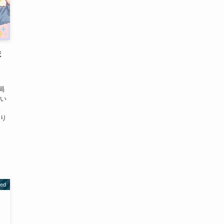
ま
。
局
着い
。
まり
zed