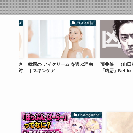
tegorized
コスメ事情
キャンさ
韓国の アイクリーム を選ぶ理由
藤井修一（山田孝
ートな対
｜スキンケア
「凶悪」Netflix
Uncategorized