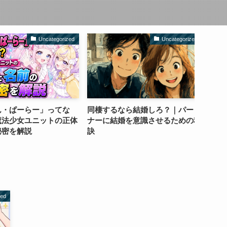
Uncategorized
Uncategorized
ぱーらー」ってな
同棲するなら結婚しろ？｜パート
女性と
少女ユニットの正体
ナーに結婚を意識させるための秘
効果的
を解説
訣
zed