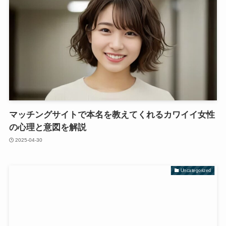
マッチングサイトで本名を教えてくれるカワイイ女性
の心理と意図を解説
2025-04-30
Uncategorized