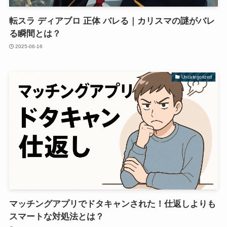
転スラ ディアブロ 正体 バレる｜カリスマの謎がバレ
る瞬間とは？
2025-06-16
Uncategorized
マッチングアプリでドタキャンされた！仕返しよりも
スマートな対処法とは？