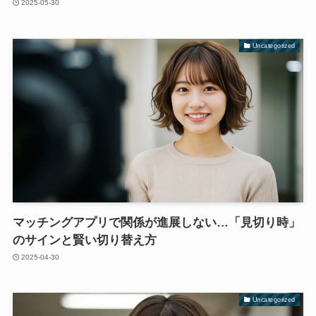
2025-05-30
Uncategorized
マッチングアプリで関係が進展しない…「見切り時」
のサインと賢い切り替え方
2025-04-30
Uncategorized