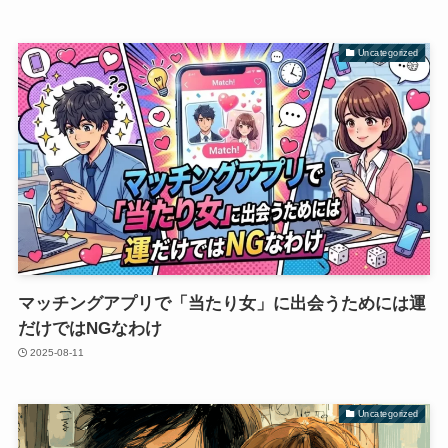
Uncategorized
マッチングアプリで「当たり女」に出会うためには運
だけではNGなわけ
2025-08-11
Uncategorized